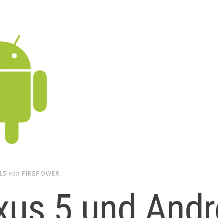
15
von
FIREPOWER
xus 5 und Andr