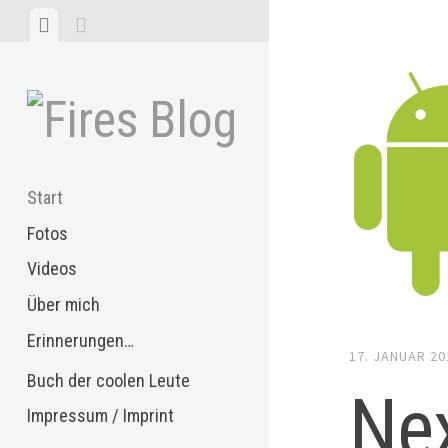
Zum
Menü
Seitenleiste
Inhalt
anzeigen
anzeigen
springen
Start
Fotos
Videos
Über mich
Erinnerungen…
17. JANUAR 20
Buch der coolen Leute
Ne
Impressum / Imprint