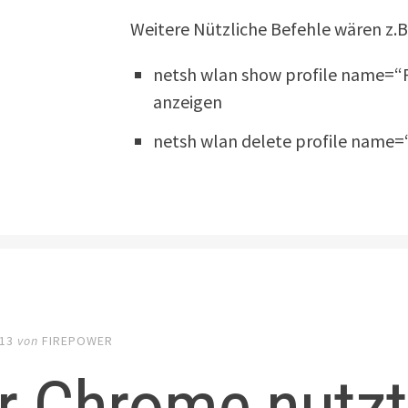
Weitere Nützliche Befehle wären z.B
netsh wlan show profile name=“
anzeigen
netsh wlan delete profile name=
013
von
FIREPOWER
r Chrome nutz