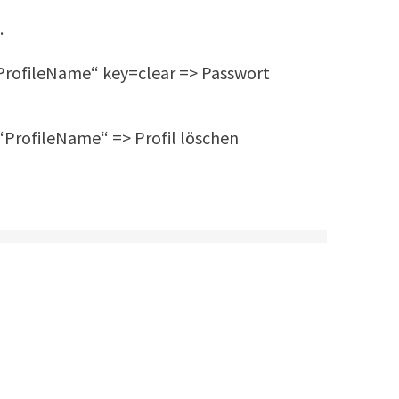
.
ProfileName“ key=clear => Passwort
“ProfileName“ => Profil löschen
t…