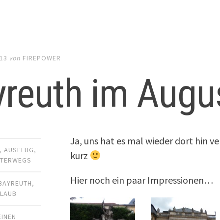
013
von
FIREPOWER
yreuth im Augu
Ja, uns hat es mal wieder dort hin ve
,
AUSFLUG
,
kurz
NTERWEGS
Hier noch ein paar Impressionen…
BAYREUTH
,
LAUB
EINEN